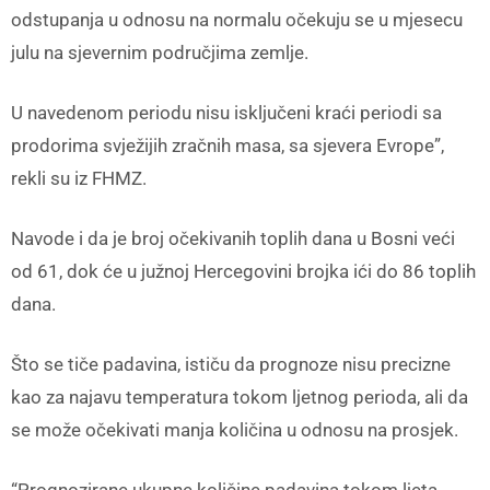
odstupanja u odnosu na normalu očekuju se u mjesecu
julu na sjevernim područjima zemlje.
U navedenom periodu nisu isključeni kraći periodi sa
prodorima svježijih zračnih masa, sa sjevera Evrope”,
rekli su iz FHMZ.
Navode i da je broj očekivanih toplih dana u Bosni veći
od 61, dok će u južnoj Hercegovini brojka ići do 86 toplih
dana.
Što se tiče padavina, ističu da prognoze nisu precizne
kao za najavu temperatura tokom ljetnog perioda, ali da
se može očekivati manja količina u odnosu na prosjek.
“Prognozirane ukupne količine padavina tokom ljeta