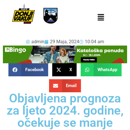
admin
29 Maja, 2024
10:04 am
Facebook
X
WhatsApp
Email
Objavljena prognoza
za ljeto 2024. godine,
očekuje se manje