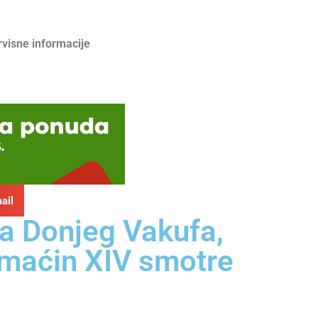
rvisne informacije
ail
ja Donjeg Vakufa,
omaćin XIV smotre