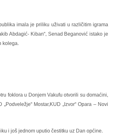
ika imala je priliku uživati u različitim igrama
Nakib Abdagić- Kiban“, Senad Beganović istako je
h kolega.
tru foklora u Donjem Vakufu otvorili su domaćini,
UD „Podveležje“ Mostar,KUD „Izvor“ Opara – Novi
liku i još jednom uputio čestitku uz Dan općine.