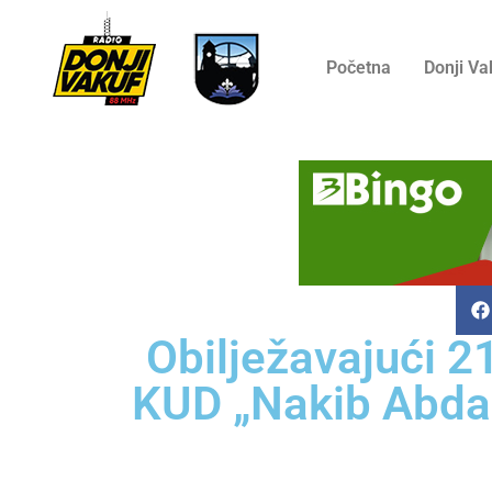
Početna
Donji Va
Obilježavajući 2
KUD „Nakib Abdag