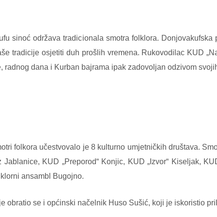
sinoć održava tradicionala smotra folklora. Donjovakufska publ
 naše tradicije osjetiti duh prošlih vremena. Rukovodilac KUD „
ne, radnog dana i Kurban bajrama ipak zadovoljan odzivom svoji
ri folkora učestvovalo je 8 kulturno umjetničkih društava. Smo
 iz Jablanice, KUD „Preporod“ Konjic, KUD „Izvor“ Kiseljak, K
lklorni ansambl Bugojno.
obratio se i općinski načelnik Huso Sušić, koji je iskoristio pri