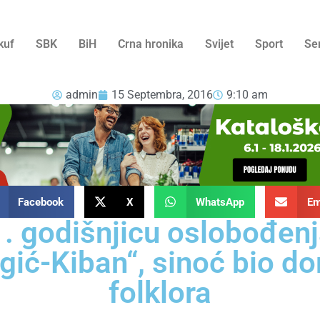
kuf
SBK
BiH
Crna hronika
Svijet
Sport
Se
admin
15 Septembra, 2016
9:10 am
Facebook
X
WhatsApp
Em
1. godišnjicu oslobođen
ić-Kiban“, sinoć bio d
folklora