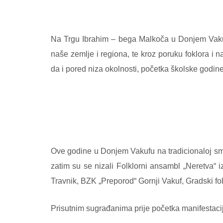
Na Trgu Ibrahim – bega Malkoča u Donjem Vakufu 
naše zemlje i regiona, te kroz poruku foklora i
da i pored niza okolnosti, početka školske godi
Ove godine u Donjem Vakufu na tradicionaloj smot
zatim su se nizali Folklorni ansambl „Neretva“
Travnik, BZK „Preporod“ Gornji Vakuf, Gradski fo
Prisutnim sugrađanima prije početka manifestacije 