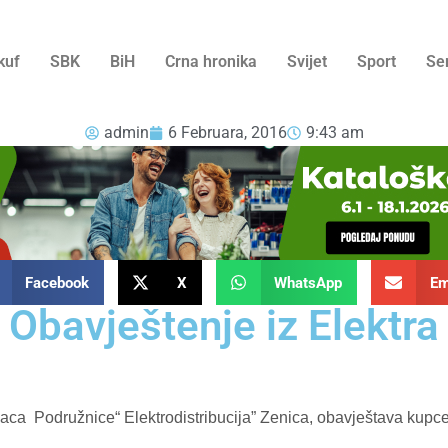
kuf
SBK
BiH
Crna hronika
Svijet
Sport
Se
admin
6 Februara, 2016
9:43 am
Facebook
X
WhatsApp
Em
Obavještenje iz Elektra
aca Podružnice“ Elektrodistribucija” Zenica, obavještava kupc