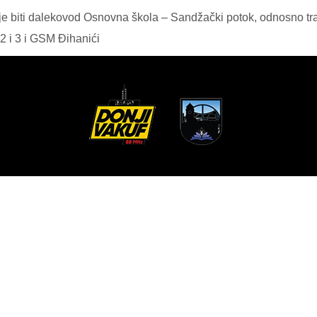
je biti dalekovod Osnovna škola – Sandžački potok, odnosno tra
2 i 3 i GSM Đihanići