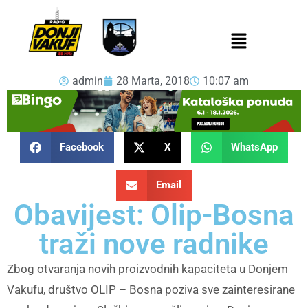
admin
28 Marta, 2018
10:07 am
Facebook
X
WhatsApp
Email
Obavijest: Olip-Bosna
traži nove radnike
Zbog otvaranja novih proizvodnih kapaciteta u Donjem
Vakufu, društvo OLIP – Bosna poziva sve zainteresirane