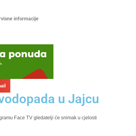
rvisne informacije
ail
 vodopada u Jajcu
gramu Face TV gledatelji će snimak u cjelosti