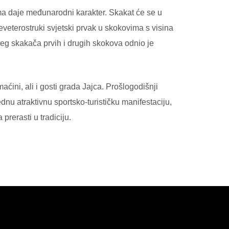
vima daje međunarodni karakter. Skakat će se u
deveterostruki svjetski prvak u skokovima s visina
eg skakača prvih i drugih skokova odnio je
ni, ali i gosti grada Jajca. Prošlogodišnji
nu atraktivnu sportsko-turističku manifestaciju,
rerasti u tradiciju.