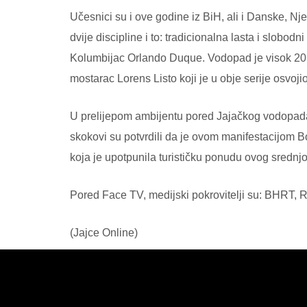
Učesnici su i ove godine iz BiH, ali i Danske, Nj
dvije discipline i to: tradicionalna lasta i slobo
Kolumbijac Orlando Duque. Vodopad je visok 20 me
mostarac Lorens Listo koji je u obje serije osvoj
U prelijepom ambijentu pored Jajačkog vodopada 
skokovi su potvrdili da je ovom manifestacijom B
koja je upotpunila turističku ponudu ovog srednjo
Pored Face TV, medijski pokrovitelji su: BHRT, Ra
(Jajce Online)