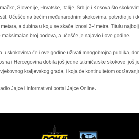
emačke, Slovenije, Hrvatske, Italije, Srbije i Kosova što skoko
dni stil. Učešće na trećim međunarodnim skokovima, potvrdio je i 
tara, a dubina u koju se skače iznosi 3-4metra. Titulu najbolj
io maksimalan broj bodova, a učešće je najavio i ove godine.
u skokovima će i ove godine uživati mnogobrojna publika, domaći
osna i Hercegovina dobila još jedne takmičarske skokove, još jed
vjekovnog kraljevskog grada, i koja će kontinuitetom održavanja p
dio Jajce i informativni portal Jajce Online.