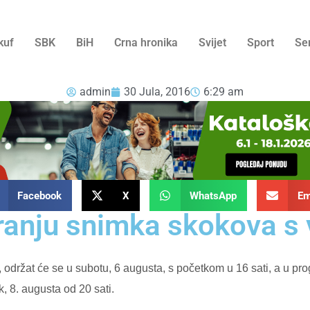
kuf
SBK
BiH
Crna hronika
Svijet
Sport
Se
admin
30 Jula, 2016
6:29 am
Facebook
X
WhatsApp
Em
iranju snimka skokova s
držat će se u subotu, 6 augusta, s početkom u 16 sati, a u pro
, 8. augusta od 20 sati.