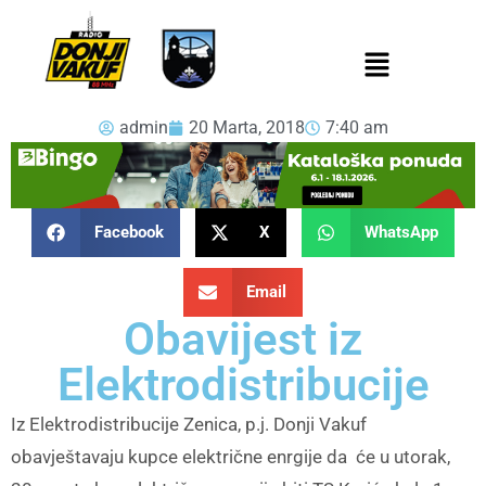
admin
20 Marta, 2018
7:40 am
Facebook
X
WhatsApp
Email
Obavijest iz
Elektrodistribucije
Iz Elektrodistribucije Zenica, p.j. Donji Vakuf
obavještavaju kupce električne enrgije da će u utorak,