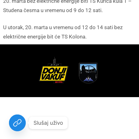
20. marta bez električne energije biti TS Kurića kula 1 –
Studena česma u vremenu od 9 do 12 sati.
U utorak, 20. marta u vremenu od 12 do 14 sati bez
električne energije bit će TS Kolona.
Slušaj uživo