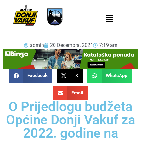
admin
20 Decembra, 2021
7:19 am
Facebook
X
WhatsApp
Email
O Prijedlogu budžeta
Općine Donji Vakuf za
2022. godine na