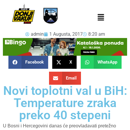
admin
1 Augusta, 2017
8:20 am
Facebook
X
WhatsApp
Email
Novi toplotni val u BiH:
Temperature zraka
preko 40 stepeni
U Bosni i Hercegovini danas će preovladavati pretežno