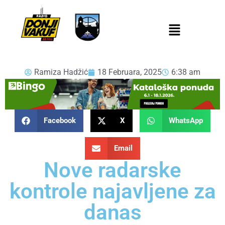
Ramiza Hadžić
18 Februara, 2025
6:38 am
Facebook
X
WhatsApp
Email
Nove radarske
kontrole najavljene za
danas