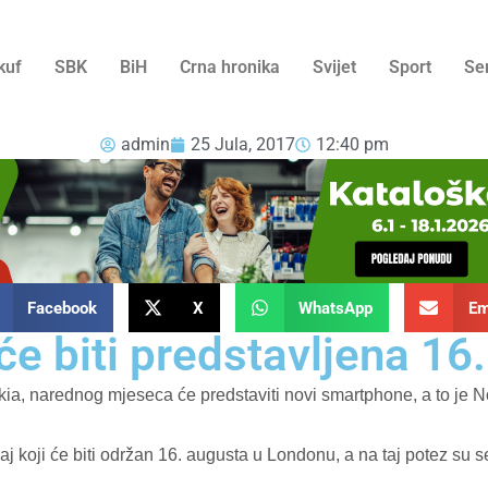
kuf
SBK
BiH
Crna hronika
Svijet
Sport
Se
admin
25 Jula, 2017
12:40 pm
Facebook
X
WhatsApp
Em
će biti predstavljena 16
, narednog mjeseca će predstaviti novi smartphone, a to je N
koji će biti održan 16. augusta u Londonu, a na taj potez su se