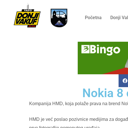
Početna
Donji Va
Nokia 8 
Kompanija HMD, koja polaže prava na brend Nokia
HMD je već poslao pozivnice medijima za događaj 
prve fotografije pomenutog uređaja.