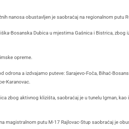
nih nanosa obustavljen je saobraćaj na regionalnom putu R-
a-Bosanska Dubica u mjestima Gašnica i Bistrica, zbog izli
zimske opreme.
d odrona a izdvajamo puteve: Sarajevo-Foča, Bihać-Bosansk
rbe-Karanovac.
ca zbog aktivnog klizišta, saobraćaj je u tunelu Igman, kao 
na magistralnom putu M-17 Rajlovac-Stup saobraćaj je obusta