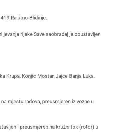
419 Rakitno-Blidinje.
jevanja rijeke Save saobraćaj je obustavljen
a Krupa, Konjic-Mostar, Jajce-Banja Luka,
i na mjestu radova, preusmjeren iz vozne u
vljen i preusmjeren na kružni tok (rotor) u