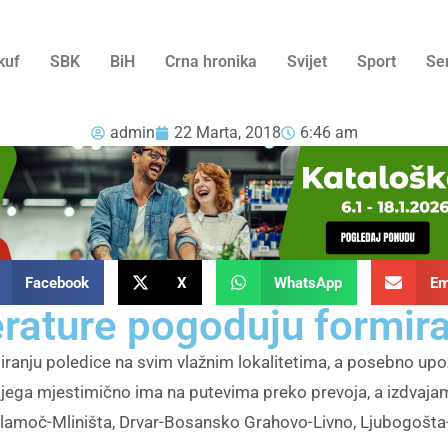
kuf
SBK
BiH
Crna hronika
Svijet
Sport
Se
admin
22 Marta, 2018
6:46 am
Facebook
X
WhatsApp
Em
rature pogoduju formira
ranju poledice na svim vlažnim lokalitetima, a posebno upo
ijega mjestimično ima na putevima preko prevoja, a izdvaja
Glamoč-Mliništa, Drvar-Bosansko Grahovo-Livno, Ljubogošta