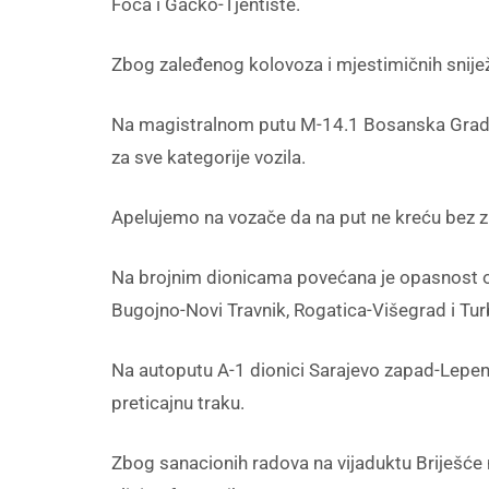
Foča i Gacko-Tjentište.
Zbog zaleđenog kolovoza i mjestimičnih snijež
Na magistralnom putu M-14.1 Bosanska Gradišk
za sve kategorije vozila.
Apelujemo na vozače da na put ne kreću bez 
Na brojnim dionicama povećana je opasnost o
Bugojno-Novi Travnik, Rogatica-Višegrad i Tu
Na autoputu A-1 dionici Sarajevo zapad-Lepeni
preticajnu traku.
Zbog sanacionih radova na vijaduktu Briješće 