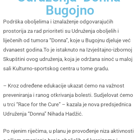
Bugojno
Podrška oboljelima i iznalaženje odgovarajućih
prostorija za rad prioriteti su Udruženja oboljelih i
liječenih od tumora “Donna”, koje u Bugojnu djeluje već
dvanaest godina.To je istaknuto na Izvještajno-izbornoj
Skupštini ovog udruženja, koja je održana sinoć u maloj
sali Kulturno-sportskog centra u tome gradu.
– Kroz određene edukacije ukazat ćemo na važnost
preveniranja i ranog otkrivanja bolesti. Sudjelovat ćemo
u trci “Race for the Cure” – kazala je nova predsjednica
Udruženja “Donna” Nihada Hadžić.
Po njenim riječima, u planu je provođenje niza aktivnosti