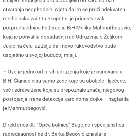
s ciljem smanjenja broja oboljelih od karcinoma i
stvaranja neophodnih uvjeta da im se pruži adekvatna
medicinska zaštita.Skupštini je prisustvovala
potpredsjednica Federacije BiH Melika Mahmutbegović,
koja je pohvalila dosadašnji rad Udruženja s Željkom
Jukić na čelu, uz želju da i novo rukovodstvo bude
uspješno u svojoj budućoj misiji.
– Ovo je jedno od prvih udruženja koje je osnovano u
BiH. Članice nisu samo žene koje su oboljele i liječene,
već i zdrave žene koje su prepoznale značaj njegovog
postojanja i rane detekcije karcinoma dojke – naglasila
je Mahmutbegović.
Direktorica JU “Opća bolnica” Bugojno i specijalistica
radiodijagnostike dr. Berka Begović iznijela je