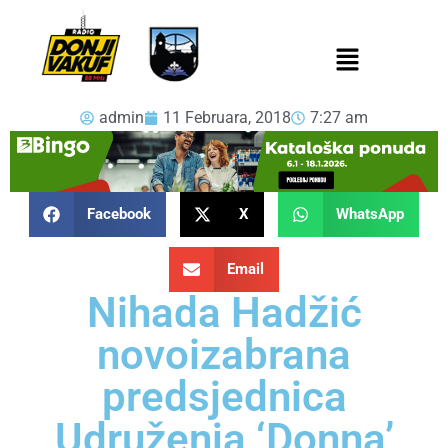
admin
11 Februara, 2018
7:27 am
Facebook
X
WhatsApp
Email
Nihada Hadžić
novoizabrana
predsjednica
Udruženja ‘Donna’