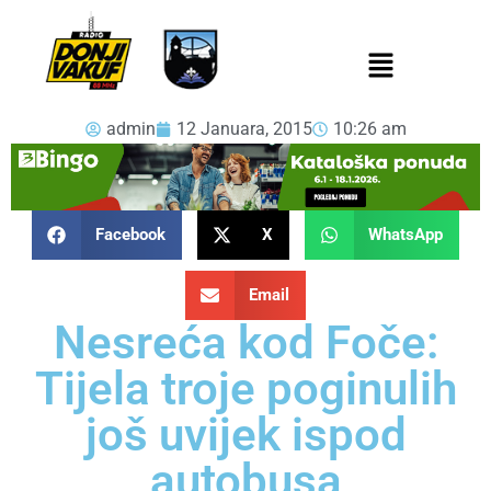
admin
12 Januara, 2015
10:26 am
Facebook
X
WhatsApp
Email
Nesreća kod Foče:
Tijela troje poginulih
još uvijek ispod
autobusa