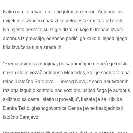
Kako nam je rekao, on je od jutros na terenu. Autobus još
uvijek nije izvučen i nalazi se petnaestak metara od ceste.
Na mjesto nesreće su stigle dizalice koje bi trebale izvući
autobus iz provalije, odnosno podići ga kako bi ispod njega
bila izvučena tijela stradalih.
“Prema prvim saznanjima, do saobraćajne nesreće je došlo
nakon što je vozač autobusa Mercedes, koji je saobraćao na
relaciji Istočno Sarajevo – Herceg Novi, iz sada neutvrđenih
razloga izgubio kontrolu nad vozilom, usljed čega je autobus
skliznuo sa ceste i sletio u provaliju”, kazala je za Klix.ba
Danka Tešić, glasnogovornica Centra javne bezbjednosti
Istočno Sarajevo.