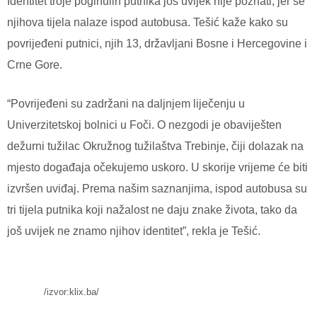
Identitet troje poginulih putnika još uvijek nije poznati, jer se
njihova tijela nalaze ispod autobusa. Tešić kaže kako su
povrijeđeni putnici, njih 13, državljani Bosne i Hercegovine i
Crne Gore.
“Povrijeđeni su zadržani na daljnjem liječenju u
Univerzitetskoj bolnici u Foči. O nezgodi je obaviješten
dežurni tužilac Okružnog tužilaštva Trebinje, čiji dolazak na
mjesto događaja očekujemo uskoro. U skorije vrijeme će biti
izvršen uviđaj. Prema našim saznanjima, ispod autobusa su
tri tijela putnika koji nažalost ne daju znake života, tako da
još uvijek ne znamo njihov identitet”, rekla je Tešić.
/izvor:klix.ba/