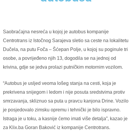
Saobraćajna nesreća u kojoj je autobus kompanije
Centrotrans iz Istočnog Sarajeva sletio sa ceste na lokalitetu
Dučela, na putu Foča – Šćepan Polje, u kojoj su poginule tri
osobe, a povrijeđeno njih 13, dogodila se na jednoj od
krivina, gdje se jedva prolazi putničkim motornim vozilom.
“Autobus je usljed veoma lošeg stanja na cesti, koja je
prekrivena snijegom i ledom i nije posuta sredstvima protiv
smrzavanja, skliznuo sa puta u pravcu kanjona Drine. Vozilo
je posjedovalo zimsku opremu i tehnički je bilo ispravno.
Istraga je u toku, a kasnije ćemo imati više detalja”, kazao je
za Klix.ba Goran Baković iz kompanije Centrotrans.