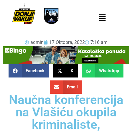
admin
17 Oktobra, 2022
7:16 am
Facebook
X
WhatsApp
Email
Naučna konferencija
na Vlašiću okupila
kriminaliste,