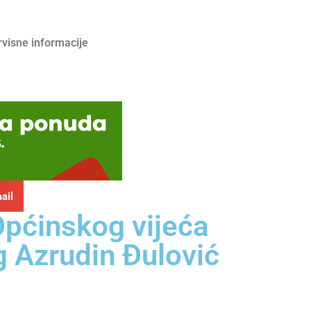
rvisne informacije
ail
Općinskog vijeća
g Azrudin Đulović