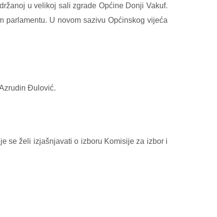
držanoj u velikoj sali zgrade Općine Donji Vakuf.
skom parlamentu. U novom sazivu Općinskog vijeća
Azrudin Đulović.
e se želi izjašnjavati o izboru Komisije za izbor i