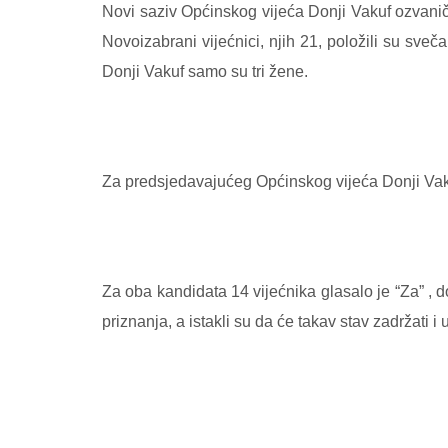
Novi saziv Općinskog vijeća Donji Vakuf ozvaniče
Novoizabrani vijećnici, njih 21, položili su sv
Donji Vakuf samo su tri žene.
Za predsjedavajućeg Općinskog vijeća Donji Vak
Za oba kandidata 14 vijećnika glasalo je “Za” , do
priznanja, a istakli su da će takav stav zadržati