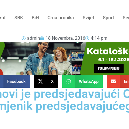
kuf
SBK
BiH
Crna hronika
Svijet
Sport
Se
admin
18 Novembra, 2016
4:14 pm
Facebook
X
WhatsApp
Em
ovi je predsjedavajući 
mjenik predsjedavajuće