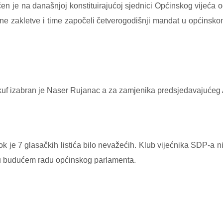
n je na današnjoj konstituirajućoj sjednici Općinskog vijeća o
ečane zakletve i time započeli četverogodišnji mandat u općin
uf izabran je Naser Rujanac a za zamjenika predsjedavajućeg 
k je 7 glasačkih listića bilo nevažećih. Klub vijećnika SDP-a nij
 i u budućem radu općinskog parlamenta.