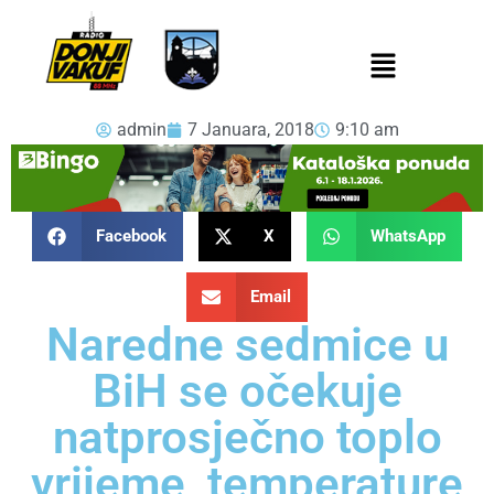
admin
7 Januara, 2018
9:10 am
Facebook
X
WhatsApp
Email
Naredne sedmice u
BiH se očekuje
natprosječno toplo
vrijeme, temperature