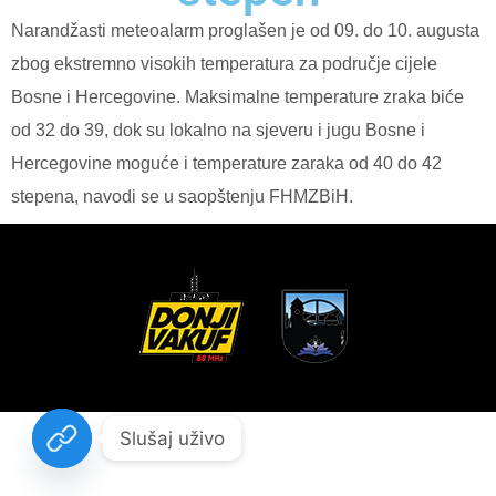
Narandžasti meteoalarm proglašen je od 09. do 10. augusta
zbog ekstremno visokih temperatura za područje cijele
Bosne i Hercegovine. Maksimalne temperature zraka biće
od 32 do 39, dok su lokalno na sjeveru i jugu Bosne i
Hercegovine moguće i temperature zaraka od 40 do 42
stepena, navodi se u saopštenju FHMZBiH.
Slušaj uživo