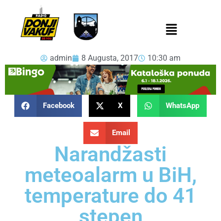
admin
8 Augusta, 2017
10:30 am
Facebook
X
WhatsApp
Email
Narandžasti
meteoalarm u BiH,
temperature do 41
stepen