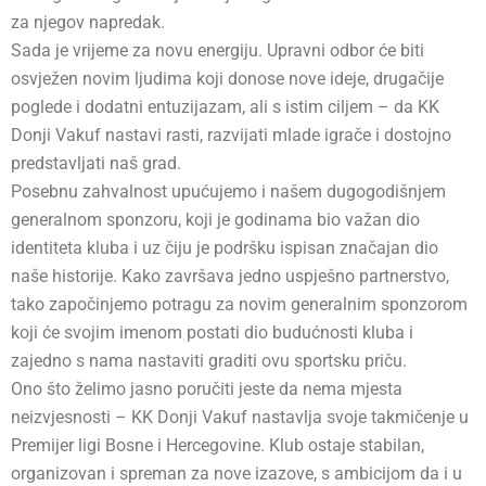
za njegov napredak.
Sada je vrijeme za novu energiju. Upravni odbor će biti
osvježen novim ljudima koji donose nove ideje, drugačije
poglede i dodatni entuzijazam, ali s istim ciljem – da KK
Donji Vakuf nastavi rasti, razvijati mlade igrače i dostojno
predstavljati naš grad.
Posebnu zahvalnost upućujemo i našem dugogodišnjem
generalnom sponzoru, koji je godinama bio važan dio
identiteta kluba i uz čiju je podršku ispisan značajan dio
naše historije. Kako završava jedno uspješno partnerstvo,
tako započinjemo potragu za novim generalnim sponzorom
koji će svojim imenom postati dio budućnosti kluba i
zajedno s nama nastaviti graditi ovu sportsku priču.
Ono što želimo jasno poručiti jeste da nema mjesta
neizvjesnosti – KK Donji Vakuf nastavlja svoje takmičenje u
Premijer ligi Bosne i Hercegovine. Klub ostaje stabilan,
organizovan i spreman za nove izazove, s ambicijom da i u