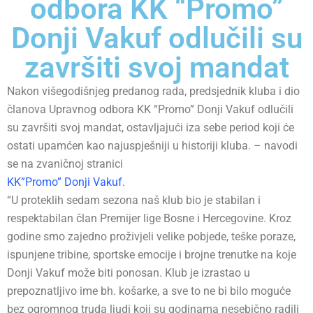
odbora KK “Promo”
Donji Vakuf odlučili su
završiti svoj mandat
Nakon višegodišnjeg predanog rada, predsjednik kluba i dio
članova Upravnog odbora KK “Promo” Donji Vakuf odlučili
su završiti svoj mandat, ostavljajući iza sebe period koji će
ostati upamćen kao najuspješniji u historiji kluba. – navodi
se na zvaničnoj stranici
KK”Promo” Donji Vakuf.
“U proteklih sedam sezona naš klub bio je stabilan i
respektabilan član Premijer lige Bosne i Hercegovine. Kroz
godine smo zajedno proživjeli velike pobjede, teške poraze,
ispunjene tribine, sportske emocije i brojne trenutke na koje
Donji Vakuf može biti ponosan. Klub je izrastao u
prepoznatljivo ime bh. košarke, a sve to ne bi bilo moguće
bez ogromnog truda ljudi koji su godinama nesebično radili