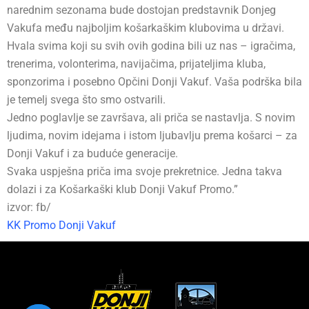
narednim sezonama bude dostojan predstavnik Donjeg
Vakufa među najboljim košarkaškim klubovima u državi.
Hvala svima koji su svih ovih godina bili uz nas – igračima,
trenerima, volonterima, navijačima, prijateljima kluba,
sponzorima i posebno Opčini Donji Vakuf. Vaša podrška bila
je temelj svega što smo ostvarili.
Jedno poglavlje se završava, ali priča se nastavlja. S novim
ljudima, novim idejama i istom ljubavlju prema košarci – za
Donji Vakuf i za buduće generacije.
Svaka uspješna priča ima svoje prekretnice. Jedna takva
dolazi i za Košarkaški klub Donji Vakuf Promo.”
izvor: fb/
KK Promo Donji Vakuf