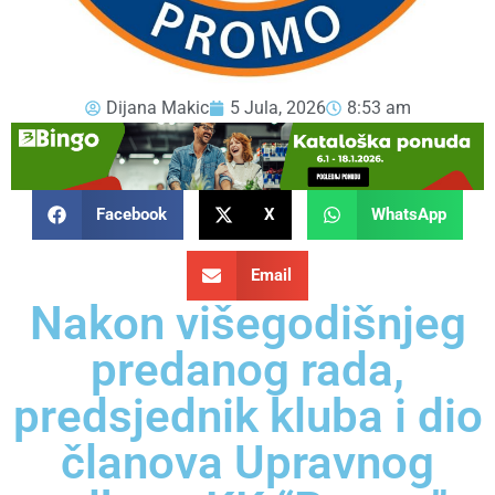
Dijana Makic
5 Jula, 2026
8:53 am
Facebook
X
WhatsApp
Email
Nakon višegodišnjeg
predanog rada,
predsjednik kluba i dio
članova Upravnog