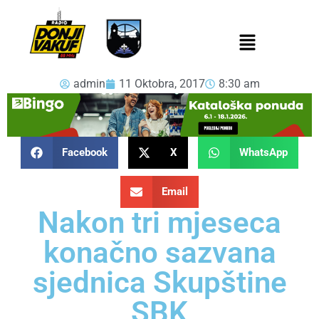
admin
11 Oktobra, 2017
8:30 am
Facebook
X
WhatsApp
Email
Nakon tri mjeseca
konačno sazvana
sjednica Skupštine
SBK