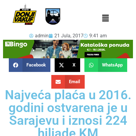
admin
21 Jula, 2017
9:41 am
Facebook
X
WhatsApp
Email
Najveća plaća u 2016.
godini ostvarena je u
Sarajevu i iznosi 224
hiljade KM