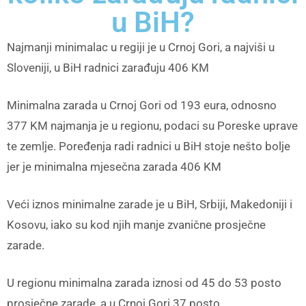
u BiH?
Najmanji minimalac u regiji je u Crnoj Gori, a najviši u
Sloveniji, u BiH radnici zarađuju 406 KM
Minimalna zarada u Crnoj Gori od 193 eura, odnosno
377 KM najmanja je u regionu, podaci su Poreske uprave
te zemlje. Poređenja radi radnici u BiH stoje nešto bolje
jer je minimalna mjesečna zarada 406 KM
Veći iznos minimalne zarade je u BiH, Srbiji, Makedoniji i
Kosovu, iako su kod njih manje zvanične prosječne
zarade.
U regionu minimalna zarada iznosi od 45 do 53 posto
prosječne zarade, a u Crnoj Gori 37 posto.