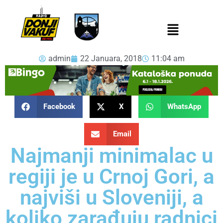
admin
22 Januara, 2018
11:04 am
Facebook
X
WhatsApp
Email
Najmanji minimalac u
regiji je u Crnoj Gori, a
najviši u Sloveniji, a
koliko zarađuju radnici