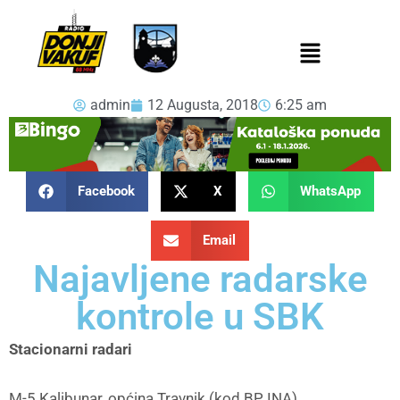
admin
12 Augusta, 2018
6:25 am
Facebook
X
WhatsApp
Email
Najavljene radarske
kontrole u SBK
Stacionarni radari
M-5 Kalibunar, općina Travnik (kod BP INA)