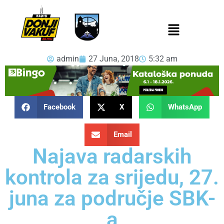
admin
27 Juna, 2018
5:32 am
Facebook
X
WhatsApp
Email
Najava radarskih
kontrola za srijedu, 27.
juna za područje SBK-
a