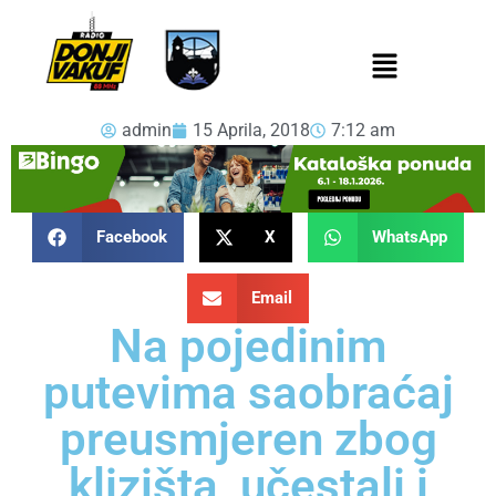
admin
15 Aprila, 2018
7:12 am
Facebook
X
WhatsApp
Email
Na pojedinim
putevima saobraćaj
preusmjeren zbog
klizišta, učestali i