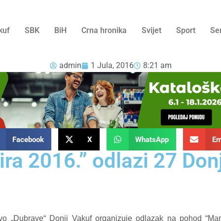
kuf
SBK
BiH
Crna hronika
Svijet
Sport
Se
admin
1 Jula, 2016
8:21 am
Facebook
X
WhatsApp
Em
ra 2016.” odlazi 27 Don
o „Dubrave“ Donji Vakuf organizuje odlazak na pohod “Marš