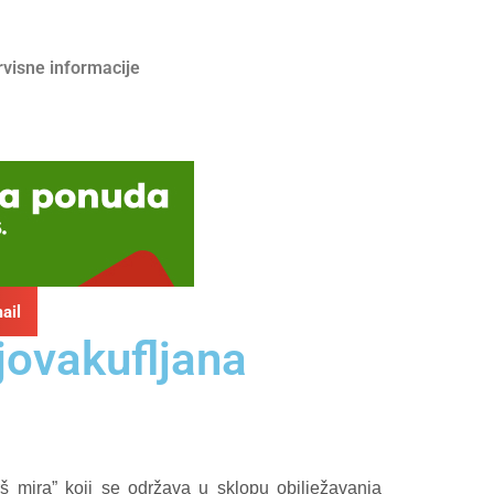
rvisne informacije
ail
jovakufljana
 mira” koji se održava u sklopu obilježavanja