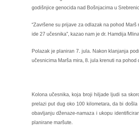
godišnjice genocida nad Bošnjacima u Srebrenici 
“Završene su prijave za odlazak na pohod Marš 
ide 27 učesnika”, kazao nam je dr. Hamdija Mlin
Polazak je planiran 7. jula. Nakon klanjanja p
učesnicima Marša mira, 8. jula krenuti na pohod
Kolona učesnika, koja broji hiljade ljudi sa sk
prelazi put dug oko 100 kilometara, da bi došla
obavljanju dženaze-namaza i ukopu identificiran
planirane maršute.