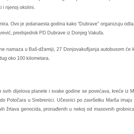
i njenoj okolini.
mira. Ovo je jedanaesta godina kako “Dubrave” organizuju odla
arević, predsjednik PD Dubrave iz Donjeg Vakufa.
odne namaza u Baš-džamiji, 27 Donjovakufljanja autobusom će k
 dug oko 100 kilometara.
oro svih dijelova planete i svake godine se povećava, kreće iz 
 do Potočara u Srebrenici. Učesnici po završetku Marša imaju pr
ih žrtava genocida, pronađenih u nekoj od masovnih grobnica s