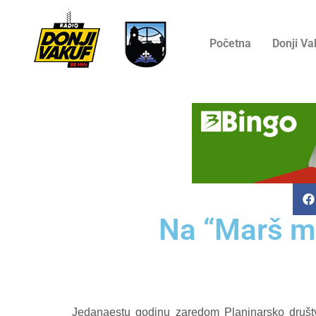
Početna
Donji Va
Na “Marš mi
Jedanaestu godinu zaredom Planinarsko društv