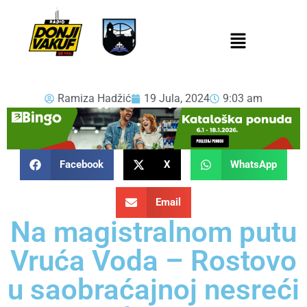
Ramiza Hadžić
19 Jula, 2024
9:03 am
Facebook
X
WhatsApp
Email
Na magistralnom putu
Vruća Voda – Rostovo
u saobraćajnoj nesreći