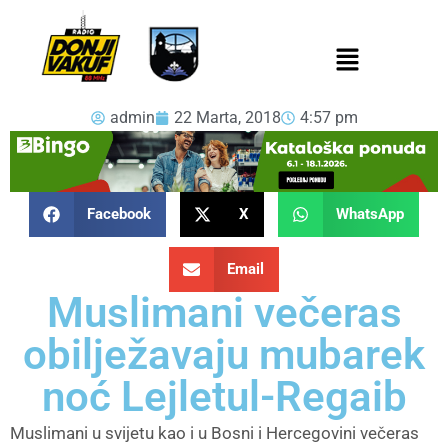
admin
22 Marta, 2018
4:57 pm
Facebook
X
WhatsApp
Email
Muslimani večeras
obilježavaju mubarek
noć Lejletul-Regaib
Muslimani u svijetu kao i u Bosni i Hercegovini večeras