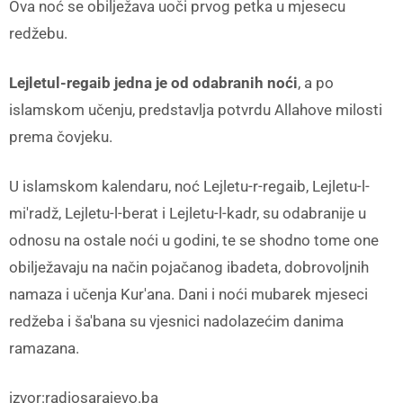
Ova noć se obilježava uoči prvog petka u mjesecu
redžebu.
Lejletul-regaib jedna je od odabranih noći
, a po
islamskom učenju, predstavlja potvrdu Allahove milosti
prema čovjeku.
U islamskom kalendaru, noć Lejletu-r-regaib, Lejletu-l-
mi'radž, Lejletu-l-berat i Lejletu-l-kadr, su odabranije u
odnosu na ostale noći u godini, te se shodno tome one
obilježavaju na način pojačanog ibadeta, dobrovoljnih
namaza i učenja Kur'ana. Dani i noći mubarek mjeseci
redžeba i ša'bana su vjesnici nadolazećim danima
ramazana.
izvor:radiosarajevo.ba