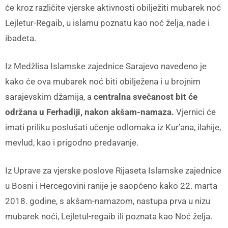
će kroz različite vjerske aktivnosti obilježiti mubarek noć
Lejletur-Regaib, u islamu poznatu kao noć želja, nade i
ibadeta.
Iz Medžlisa Islamske zajednice Sarajevo navedeno je
kako će ova mubarek noć biti obilježena i u brojnim
sarajevskim džamija, a
centralna svečanost bit će
održana u Ferhadiji, nakon akšam-namaza.
Vjernici će
imati priliku poslušati učenje odlomaka iz Kur’ana, ilahije,
mevlud, kao i prigodno predavanje.
Iz Uprave za vjerske poslove Rijaseta Islamske zajednice
u Bosni i Hercegovini ranije je saopćeno kako 22. marta
2018. godine, s akšam-namazom, nastupa prva u nizu
mubarek noći, Lejletul-regaib ili poznata kao Noć želja.