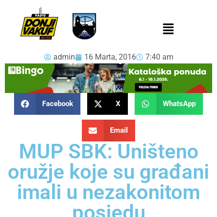
admin
16 Marta, 2016
7:40 am
Facebook
X
WhatsApp
Email
MUP SBK: Uništeno
oružje koje su građani
imali u nezakonitom
posjedu