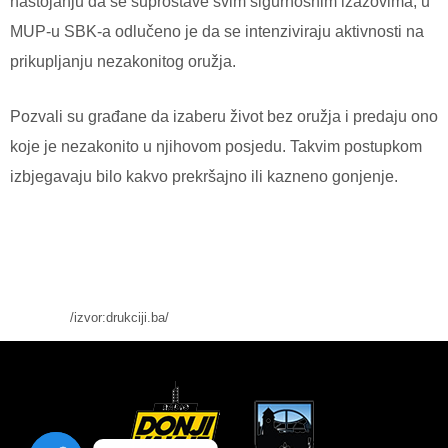
nastojanju da se suprostave svim sigurnosnim izazovima, u
MUP-u SBK-a odlučeno je da se intenziviraju aktivnosti na
prikupljanju nezakonitog oružja.
Pozvali su građane da izaberu život bez oružja i predaju ono
koje je nezakonito u njihovom posjedu. Takvim postupkom
izbjegavaju bilo kakvo prekršajno ili kazneno gonjenje.
/izvor:drukciji.ba/