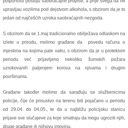
potpunosti poštuju saobraćajne propise, a prije svega da ne
upravljau vozilima pod dejstvom alkohola, s obzirom da je to
jedan od najčešćih uzroka saobraćajnih nezgoda.
S obzirom da se 1.maj tradicionalno obilježava odlaskom na
izlete u prirodu, molimo građane da povedu računa o
mjestima na kojima pale vatru, s obzirom da je u proteklom
periodu već prijavljeno nekoliko šumskih požara
uzrokovanih paljenjem korova na njivama i drugim
površinama.
Građane također molimo da sarađuju sa službenicima
policije, čije će prisustvo na terenu biti pojačano u periodu
od 29.04. do 04.05., te da u najbližu policijsku stanicu
prijave sve slučajeve za koje smatraju da mogu ugroziti njih,
druge građane ili njihovu imovinu.