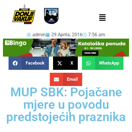
admin
29 Aprila, 2016
7:56 am
Facebook
X
WhatsApp
Email
MUP SBK: Pojačane
mjere u povodu
predstojećih praznika