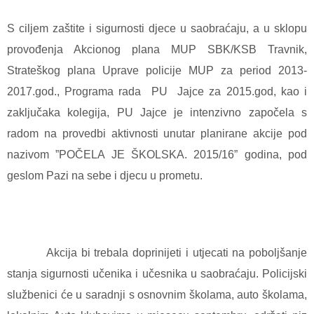
S ciljem zaštite i sigurnosti djece u saobraćaju, a u sklopu
provođenja Akcionog plana MUP SBK/KSB Travnik,
Strateškog plana Uprave policije MUP za period 2013-
2017.god., Programa rada PU Jajce za 2015.god, kao i
zaključaka kolegija, PU Jajce je intenzivno započela s
radom na provedbi aktivnosti unutar planirane akcije pod
nazivom ”POČELA JE ŠKOLSKA. 2015/16” godina, pod
geslom Pazi na sebe i djecu u prometu.
Akcija bi trebala doprinijeti i utjecati na poboljšanje
stanja sigurnosti učenika i učesnika u saobraćaju. Policijski
službenici će u saradnji s osnovnim školama, auto školama,