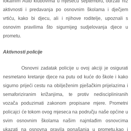
lokalnim Auto klubovima u mjesecu septembru, održati niz
aktivnosti i predavanja po osnovnim školama i dječjem
vrtiću, kako bi djecu, ali i njihove roditelje, upoznali s
osnovim pravilima što sigurnijeg sudjelovanja djece u
prometu.
Aktivnosti policije
Osnovni zadatak policije u ovoj akciji je osigurati
nesmetano kretanje djece na putu od kuće do škole i kako
sigurno prijeći cestu na obilježenim pješačkim prijelazima i
semaforiziranim križanjima, te protiv nediscipliniranih
vozača poduzimati zakonom propisane mjere. Prometni
policajci će tokom ovog mjeseca na području naše općine u
svim osnovnim školama našim najmlađim osnovcima
ukazati na osnovna pravila ponašanja u prometu,kao i