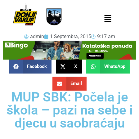
admin
1 Septembra, 2015
9:17 am
Facebook
X
WhatsApp
Email
MUP SBK: Počela je
škola – pazi na sebe i
djecu u saobraćaju