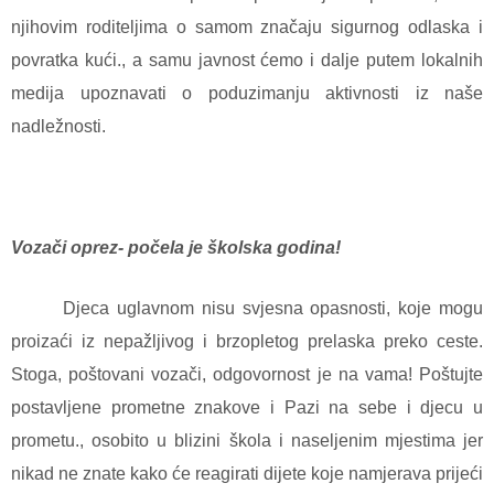
njihovim roditeljima o samom značaju sigurnog odlaska i
povratka kući., a samu javnost ćemo i dalje putem lokalnih
medija upoznavati o poduzimanju aktivnosti iz naše
nadležnosti.
Vozači oprez- počela je školska godina!
Djeca uglavnom nisu svjesna opasnosti, koje mogu
proizaći iz nepažljivog i brzopletog prelaska preko ceste.
Stoga, poštovani vozači, odgovornost je na vama! Poštujte
postavljene prometne znakove i Pazi na sebe i djecu u
prometu., osobito u blizini škola i naseljenim mjestima jer
nikad ne znate kako će reagirati dijete koje namjerava prijeći