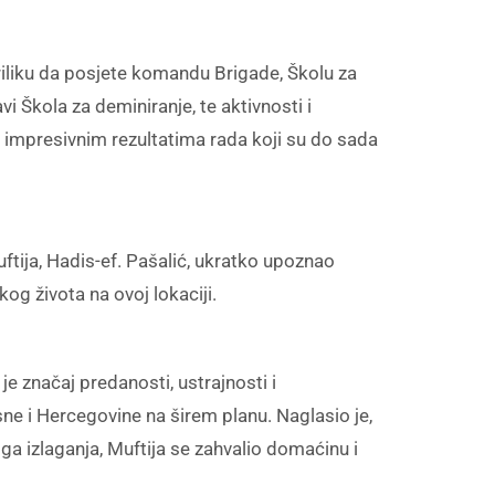
riliku da posjete komandu Brigade, Školu za
i Škola za deminiranje, te aktivnosti i
 impresivnim rezultatima rada koji su do sada
uftija, Hadis-ef. Pašalić, ukratko upoznao
og života na ovoj lokaciji.
e značaj predanosti, ustrajnosti i
sne i Hercegovine na širem planu. Naglasio je,
ga izlaganja, Muftija se zahvalio domaćinu i