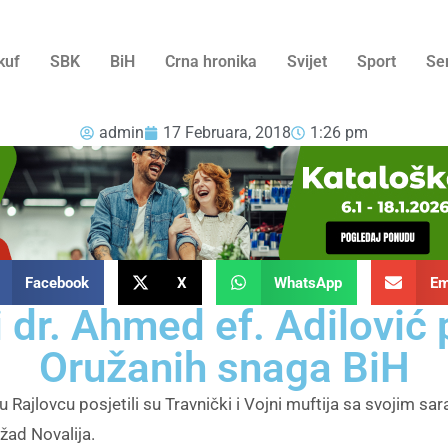
kuf
SBK
BiH
Crna hronika
Svijet
Sport
Se
admin
17 Februara, 2018
1:26 pm
Facebook
X
WhatsApp
Em
i dr. Ahmed ef. Adilović
Oružanih snaga BiH
Rajlovcu posjetili su Travnički i Vojni muftija sa svojim sa
žad Novalija.