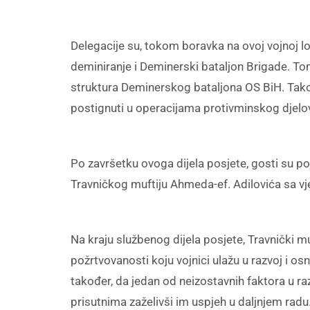
Delegacije su, tokom boravka na ovoj vojnoj l
deminiranje i Deminerski bataljon Brigade. Tom
struktura Deminerskog bataljona OS BiH. Tako
postignuti u operacijama protivminskog djelo
Po završetku ovoga dijela posjete, gosti su po
Travničkog muftiju Ahmeda-ef. Adilovića sa vje
Na kraju službenog dijela posjete, Travnički m
požrtvovanosti koju vojnici ulažu u razvoj i os
također, da jedan od neizostavnih faktora u ra
prisutnima zaželivši im uspjeh u daljnjem radu