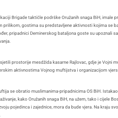
okaciji Brigade taktičle podrške Oružanih snaga BiH, imale p
 prilikom, gostima su predstavljene aktivnosti kojima se bav
đer, pripadnici Deminerskog bataljona goste su upoznali sa
vanja.
sjetili prostorije mesdžida kasarne Rajlovac, gdje je Vojni m
rskim aktivnostima Vojnog muftijstva i organizacijom vjersk
uftija se obratio muslimanima-pripadnicima OS BiH. Istakao j
naživanje, kako Oružanih snaga BiH, na užem, tako i cijele Bo
zvoju pojedinca i zajednice, mora da bude vjera. Na kraju svo
.