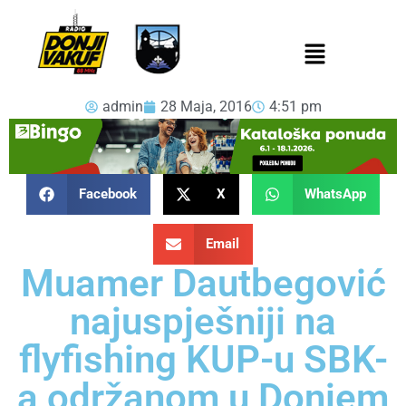
admin
28 Maja, 2016
4:51 pm
Facebook
X
WhatsApp
Email
Muamer Dautbegović
najuspješniji na
flyfishing KUP-u SBK-
a održanom u Donjem