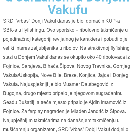
Vakufu
SRD “Vrbas” Donji Vakuf danas je bio domaćin KUP-a
SBK-a u flyfishingu. Ovo sportsko – ribolovno takmičenje u
pojedinačnoj kategoriji revijalnog je karaktera i pobudilo je
veliki interes zaljubljenika u ribolov. Na atraktivnoj flyfishing
stazi u Donjem Vakuf danas se okupilo oko 40 ribolovaca iz
Fojnice, Sarajeva, Bihaća,Šipova, Novog Travnika, Gornjeg
Vakufa/Uskoplja, Nove Bile, Breze, Konjica, Jajca i Donjeg
Vakufa. Najuspješniji je bio Muamer Dautbegović iz
Bugojna, drugo mjesto pripalo je njegovom sugrađaninu
Seadu Bušatliji a treće mjesto pripalo je Ajdin Imamović iz
Fojnice. Za ferplay nagrađen je Mladen Jandrić iz Šipova.
Najupješnijim takmičarima na današnjem takmičenju u
mušičarenju organizator , SRD”Vrbas” Dobji Vakuf dodjelio