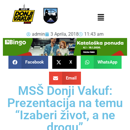
admin
3 Aprila, 2018
11:43 am
Facebook
X
WhatsApp
Email
MSŠ Donji Vakuf:
Prezentacija na temu
“Izaberi život, a ne
drogu”