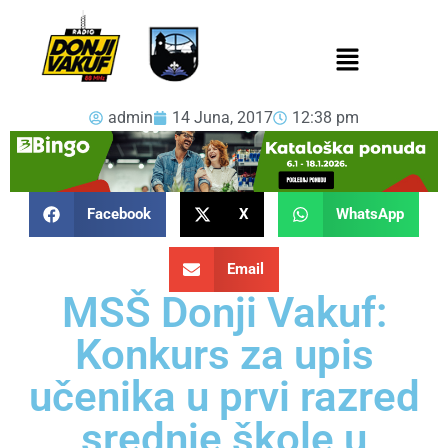
admin
14 Juna, 2017
12:38 pm
Facebook
X
WhatsApp
Email
MSŠ Donji Vakuf:
Konkurs za upis
učenika u prvi razred
srednje škole u