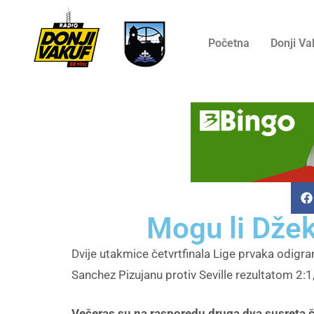
Početna
Donji Va
Mogu li Džek
Dvije utakmice četvrtfinala Lige prvaka odigran
Sanchez Pizujanu protiv Seville rezultatom 2:1,
Večeras su na rasporedu druga dva susreta č