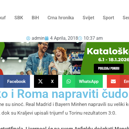
kuf
SBK
BiH
Crna hronika
Svijet
Sport
Se
admin
4 Aprila, 2018
10:37 am
Facebook
X
WhatsApp
Em
o i Roma napraviti čudo 
e su sinoć. Real Madrid i Bayern Minhen napravili su veliki k
 dok su Kraljevi upisali trijumf u Torinu rezultatom 3:0.
etvrtfinala. Liverpool će na svom Anfieldu dočekati Manc