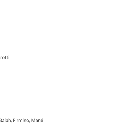
otti.
Salah, Firmino, Mané