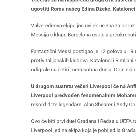
ugostiti Romu našeg Edina Džeke. Katalonci u
Valveredeova ekipa još uvijek ne zna za poraz 
Messija s klupe Barcelona uspjela preokrenuti i 
Fantastični Messi postigao je 12 golova u 19 
protiv talijanskih klubova. Katalonci i Rimljani
odigrale su četiri međusobna duela. Obje ekipe 
U drugom susretu večeri Liverpool će na Anf
Liverpool predvođen fenomenalnim Mohamedo
rekord drže legendarni Alan Shearer i Andy Co
Ovo će biti prvi duel Građana i Redsa u UEFA 
Liverpool jedina ekipa koja je pobijedila Gra