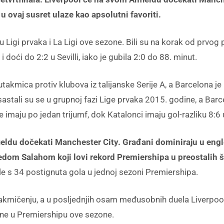
 ovaj susret ulaze kao apsolutni favoriti.
u Ligi prvaka i La Ligi ove sezone. Bili su na korak od prvog
doći do 2:2 u Sevilli, iako je gubila 2:0 do 88. minut.
utakmica protiv klubova iz talijanske Serije A, a Barcelona
 sastali su se u grupnoj fazi Lige prvaka 2015. godine, a Barce
imaju po jedan trijumf, dok Katalonci imaju gol-razliku 8:6 u
ieldu dočekati Manchester City. Građani dominiraju u engl
m Salahom koji lovi rekord Premiershipa u preostalih še
le s 34 postignuta gola u jednoj sezoni Premiershipa.
takmičenju, a u posljednjih osam međusobnih duela Liverpool 
đane u Premiershipu ove sezone.