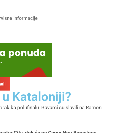
rvisne informacije
ail
u Kataloniji?
orak ka polufinalu. Bavarci su slavili na Ramon
hester City, dok će na Camp Nou Barcelona