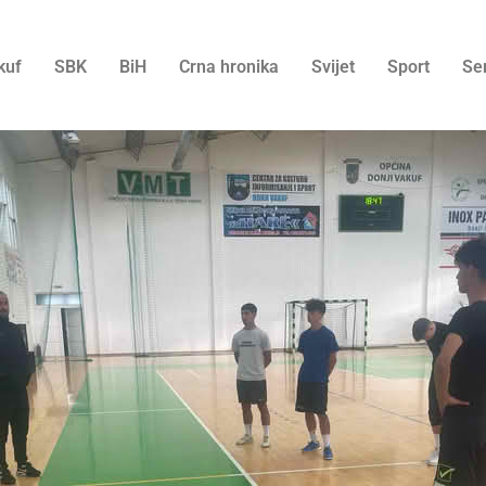
kuf
SBK
BiH
Crna hronika
Svijet
Sport
Se