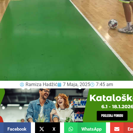
Ramiza Hadžić
7 Maja, 2025
7:45 am
Facebook
X
WhatsApp
Em