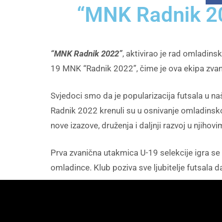
“MNK Radnik 20
“MNK Radnik 2022”
, aktivirao je rad omladin
19 MNK “Radnik 2022”, čime je ova ekipa zva
Svjedoci smo da je popularizacija futsala u n
Radnik 2022 krenuli su u osnivanje omladinsko
nove izazove, druženja i daljnji razvoj u njihov
Prva zvanična utakmica U-19 selekcije igra se u
omladince. Klub poziva sve ljubitelje futsal