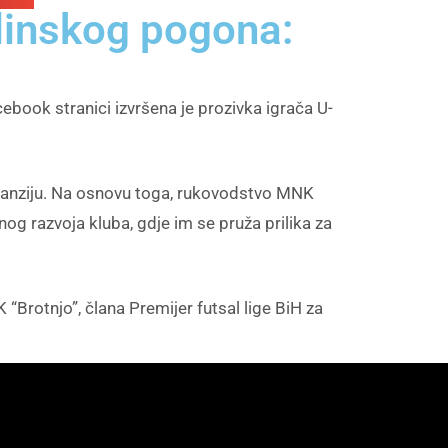
dinskog pogona:
ebook stranici izvršena je prozivka igrača U-
kspanziju. Na osnovu toga, rukovodstvo MNK
g razvoja kluba, gdje im se pruža prilika za
“Brotnjo”, člana Premijer futsal lige BiH za