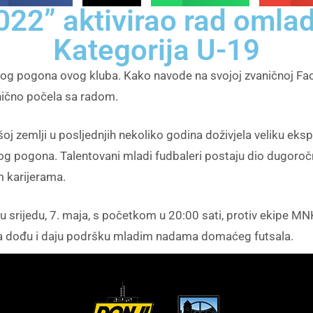
22” aktivirao rad omla
Kategorija U-19
skog pogona ovog kluba. Kako navode na svojoj zvaničnoj Fac
nično počela sa radom.
ašoj zemlji u posljednjih nekoliko godina doživjela veliku e
g pogona. Talentovani mladi fudbaleri postaju dio dugoročno
im karijerama.
 srijedu, 7. maja, s početkom u 20:00 sati, protiv ekipe MNK 
a da dođu i daju podršku mladim nadama domaćeg futsala.