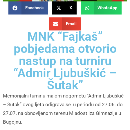
Facebook
X
WhatsApp
Email
MNK “Fajkaš”
pobjedama otvorio
nastup na turniru
“Admir Ljubuškić –
Šutak”
Memorijalni turnir u malom nogometu “Admir Ljubuškić
– Šutak” ovog ljeta odigrava se u periodu od 27.06. do
27.07. na obnovljenom terenu Mladost iza Gimnazije u
Bugojnu.