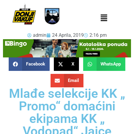
admin
24 Aprila, 2019
2:16 pm
Facebook
X
WhatsApp
Email
Mlađe selekcije KK „
Promo“ domaćini
ekipama KK „
Vodopad“ Jajce