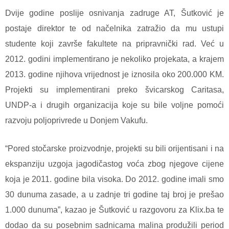
Dvije godine poslije osnivanja zadruge AT, Šutković je
postaje direktor te od načelnika zatražio da mu ustupi
studente koji završe fakultete na pripravnički rad. Već u
2012. godini implementirano je nekoliko projekata, a krajem
2013. godine njihova vrijednost je iznosila oko 200.000 KM.
Projekti su implementirani preko švicarskog Caritasa,
UNDP-a i drugih organizacija koje su bile voljne pomoći
razvoju poljoprivrede u Donjem Vakufu.
“Pored stočarske proizvodnje, projekti su bili orijentisani i na
ekspanziju uzgoja jagodičastog voća zbog njegove cijene
koja je 2011. godine bila visoka. Do 2012. godine imali smo
30 dunuma zasade, a u zadnje tri godine taj broj je prešao
1.000 dunuma”, kazao je Šutković u razgovoru za Klix.ba te
dodao da su posebnim sadnicama malina produžili period