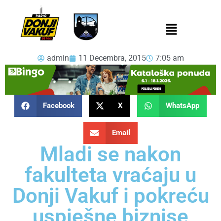
admin
11 Decembra, 2015
7:05 am
Facebook
X
WhatsApp
Email
Mladi se nakon
fakulteta vraćaju u
Donji Vakuf i pokreću
uspješne biznise