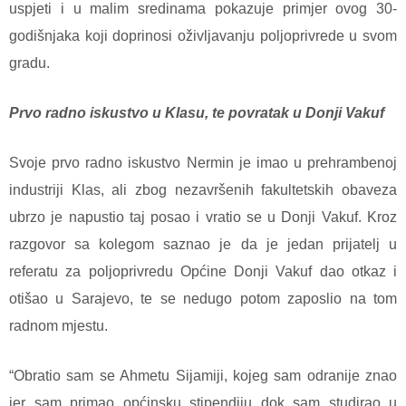
uspjeti i u malim sredinama pokazuje primjer ovog 30-
godišnjaka koji doprinosi oživljavanju poljoprivrede u svom
gradu.
Prvo radno iskustvo u Klasu, te povratak u Donji Vakuf
Svoje prvo radno iskustvo Nermin je imao u prehrambenoj
industriji Klas, ali zbog nezavršenih fakultetskih obaveza
ubrzo je napustio taj posao i vratio se u Donji Vakuf. Kroz
razgovor sa kolegom saznao je da je jedan prijatelj u
referatu za poljoprivredu Općine Donji Vakuf dao otkaz i
otišao u Sarajevo, te se nedugo potom zaposlio na tom
radnom mjestu.
“Obratio sam se Ahmetu Sijamiji, kojeg sam odranije znao
jer sam primao općinsku stipendiju dok sam studirao u