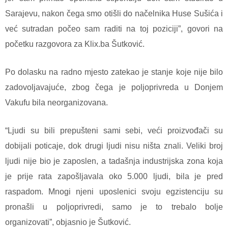
Sarajevu, nakon čega smo otišli do načelnika Huse Sušića i
već sutradan počeo sam raditi na toj poziciji”, govori na
početku razgovora za Klix.ba Šutković.
Po dolasku na radno mjesto zatekao je stanje koje nije bilo
zadovoljavajuće, zbog čega je poljoprivreda u Donjem
Vakufu bila neorganizovana.
“Ljudi su bili prepušteni sami sebi, veći proizvođači su
dobijali poticaje, dok drugi ljudi nisu ništa znali. Veliki broj
ljudi nije bio je zaposlen, a tadašnja industrijska zona koja
je prije rata zapošljavala oko 5.000 ljudi, bila je pred
raspadom. Mnogi njeni uposlenici svoju egzistenciju su
pronašli u poljoprivredi, samo je to trebalo bolje
organizovati”, objasnio je Šutković.