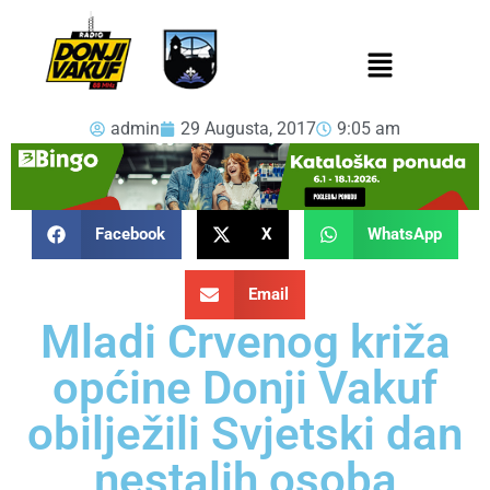
admin
29 Augusta, 2017
9:05 am
Facebook
X
WhatsApp
Email
Mladi Crvenog križa
općine Donji Vakuf
obilježili Svjetski dan
nestalih osoba