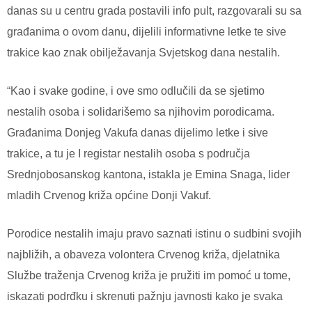
danas su u centru grada postavili info pult, razgovarali su sa
građanima o ovom danu, dijelili informativne letke te sive
trakice kao znak obilježavanja Svjetskog dana nestalih.
“Kao i svake godine, i ove smo odlučili da se sjetimo
nestalih osoba i solidarišemo sa njihovim porodicama.
Građanima Donjeg Vakufa danas dijelimo letke i sive
trakice, a tu je I registar nestalih osoba s područja
Srednjobosanskog kantona, istakla je Emina Snaga, lider
mladih Crvenog križa općine Donji Vakuf.
Porodice nestalih imaju pravo saznati istinu o sudbini svojih
najbližih, a obaveza volontera Crvenog križa, djelatnika
Službe traženja Crvenog križa je pružiti im pomoć u tome,
iskazati podrđku i skrenuti pažnju javnosti kako je svaka