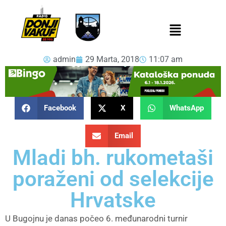
admin
29 Marta, 2018
11:07 am
Facebook
X
WhatsApp
Email
Mladi bh. rukometaši
poraženi od selekcije
Hrvatske
U Bugojnu je danas počeo 6. međunarodni turnir