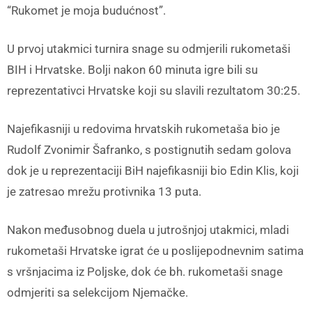
“Rukomet je moja budućnost”.
U prvoj utakmici turnira snage su odmjerili rukometaši
BIH i Hrvatske. Bolji nakon 60 minuta igre bili su
reprezentativci Hrvatske koji su slavili rezultatom 30:25.
Najefikasniji u redovima hrvatskih rukometaša bio je
Rudolf Zvonimir Šafranko, s postignutih sedam golova
dok je u reprezentaciji BiH najefikasniji bio Edin Klis, koji
je zatresao mrežu protivnika 13 puta.
Nakon međusobnog duela u jutrošnjoj utakmici, mladi
rukometaši Hrvatske igrat će u poslijepodnevnim satima
s vršnjacima iz Poljske, dok će bh. rukometaši snage
odmjeriti sa selekcijom Njemačke.