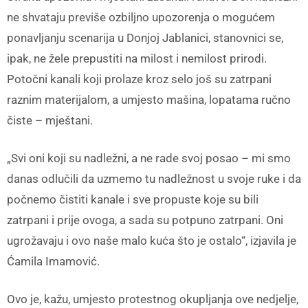
ne shvataju previše ozbiljno upozorenja o mogućem
ponavljanju scenarija u Donjoj Jablanici, stanovnici se,
ipak, ne žele prepustiti na milost i nemilost prirodi.
Potočni kanali koji prolaze kroz selo još su zatrpani
raznim materijalom, a umjesto mašina, lopatama ručno
čiste – mještani.
„Svi oni koji su nadležni, a ne rade svoj posao – mi smo
danas odlučili da uzmemo tu nadležnost u svoje ruke i da
počnemo čistiti kanale i sve propuste koje su bili
zatrpani i prije ovoga, a sada su potpuno zatrpani. Oni
ugrožavaju i ovo naše malo kuća što je ostalo“, izjavila je
Ćamila Imamović.
Ovo je, kažu, umjesto protestnog okupljanja ove nedjelje,