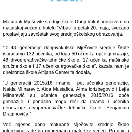
Maturanti Mješovite srednje škole Donji Vakuf proslavom na
maturskoj večeri u hotelu “Vrbas” u petak 20. maja, svečano
proslavljaju završetak svog srednjoškolskog obrazovanja.
“Iz 43. generacije donjovakufske Mješovite srednje škole
ispraćamo 132 učenika, od toga 50 učenika opće gimnazije,
48 drvoprerađivačke-tehničke škole, 17 učenika mašinske
stručne škole i 17 učenika trgovačke škole”, kazala nam je
direktorica škole Altijana Ćemer te dodala,
“U generaciji 2015./16. imamo i pet učenika generacije.
Naida Mlinarević, Aida Mustafica, Alma Idrizbegović i Lejla
Mlinarević su učenice generacije 2015/2016 opće
gimnazije, i ponosno mogu reći da imamo i učenika
generacije drvoprerađivačke tehničke škole, Benjamina
Draginovića.”
Već mjesec dana maturanti Mješovite srednje škole
intenzivno rade na pripremama maturske večeri. Po prvi u