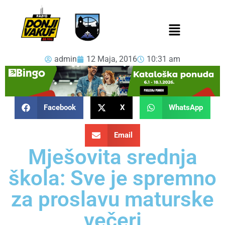
admin
12 Maja, 2016
10:31 am
Facebook
X
WhatsApp
Email
Mješovita srednja
škola: Sve je spremno
za proslavu maturske
večeri