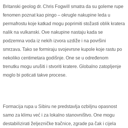
Britanski geolog dr. Chris Fogwill smatra da su goleme rupe
fenomen poznat kao pingo – okrugle nakupine leda u
permafrostu koje katkad mogu poprimiti stožasti oblik kratera
nalik na vulkanski. Ove nakupine nastaju kada se
podzemna voda iz nekih izvora uzdiže i na površini
smrzava. Tako se formiraju svojevrsne kupole koje rastu po
nekoliko centimetara godišnje. One se u određenom
trenutku mogu urušiti i stvoriti kratere. Globalno zatopljenje
moglo bi poticati takve procese.
Formacija rupa u Sibiru ne predstavlja ozbiljnu opasnost
samo za klimu već i za lokalno stanovništvo. One mogu
destabilizirati željezničke tračnice, zgrade pa čak i cijela