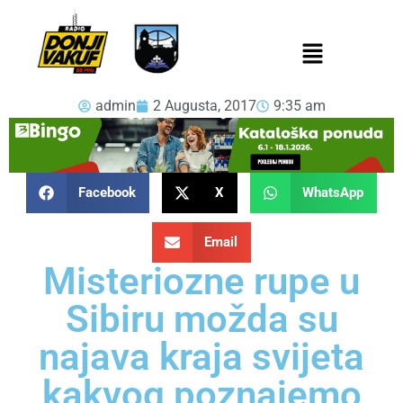
admin
2 Augusta, 2017
9:35 am
Facebook
X
WhatsApp
Email
Misteriozne rupe u
Sibiru možda su
najava kraja svijeta
kakvog poznajemo