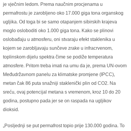
je vječnim ledom. Prema naučnim procjenama u
permafrostu je zarobljeno oko 17.000 giga tona organskog
ugljika. Od toga bi se samo otapanjem sibirskih krajeva
moglo osloboditi oko 1.000 giga tona. Kako se plinovi
oslobađaju u atmosferu, oni stvaraju efekt staklenika u
kojem se zarobljavaju sunčeve zrake u infracrvenom,
toplinskom dijelu spektra čime se podiže temperatura
atmosfere. Pritom treba imati na umu da je, prema UN-ovom
Međudržavnom panelu za klimatske promjene (IPCC),
metan čak 86 puta snažniji staklenički plin od CO2. Na
sreću, ovaj potencijal metana s vremenom, kroz 10 do 20
godina, postupno pada jer se on raspada na ugljikov
dioksid.
„Posljednji se put permafrost topio prije 130.000 godina. To