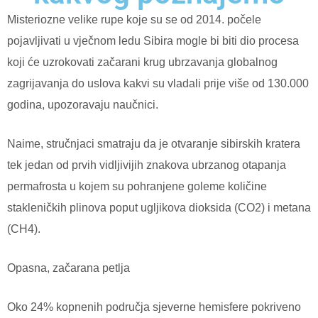
Misteriozne velike rupe koje su se od 2014. počele
pojavljivati u vječnom ledu Sibira mogle bi biti dio procesa
koji će uzrokovati začarani krug ubrzavanja globalnog
zagrijavanja do uslova kakvi su vladali prije više od 130.000
godina, upozoravaju naučnici.
Naime, stručnjaci smatraju da je otvaranje sibirskih kratera
tek jedan od prvih vidljivijih znakova ubrzanog otapanja
permafrosta u kojem su pohranjene goleme količine
stakleničkih plinova poput ugljikova dioksida (CO2) i metana
(CH4).
Opasna, začarana petlja
Oko 24% kopnenih područja sjeverne hemisfere pokriveno