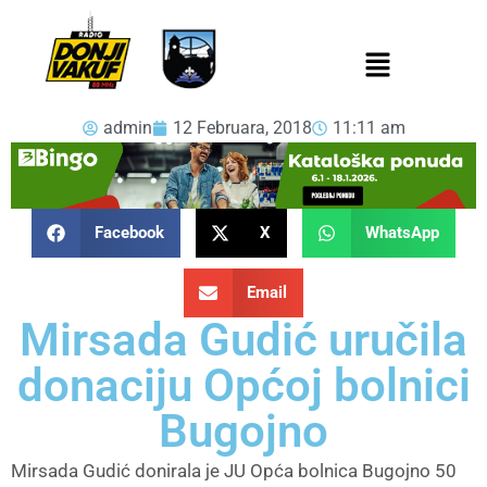
admin
12 Februara, 2018
11:11 am
Facebook
X
WhatsApp
Email
Mirsada Gudić uručila
donaciju Općoj bolnici
Bugojno
Mirsada Gudić donirala je JU Opća bolnica Bugojno 50