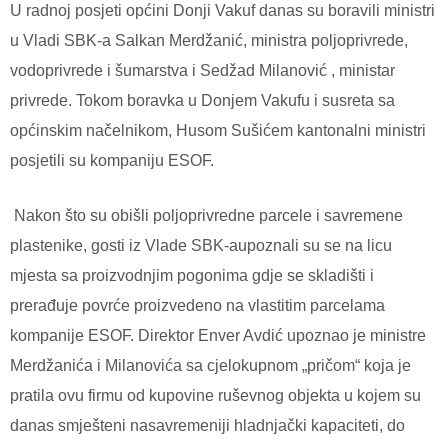
U radnoj posjeti općini Donji Vakuf danas su boravili ministri
u Vladi SBK-a Salkan Merdžanić, ministra poljoprivrede,
vodoprivrede i šumarstva i Sedžad Milanović , ministar
privrede. Tokom boravka u Donjem Vakufu i susreta sa
općinskim načelnikom, Husom Sušićem kantonalni ministri
posjetili su kompaniju ESOF.
Nakon što su obišli poljoprivredne parcele i savremene
plastenike, gosti iz Vlade SBK-aupoznali su se na licu
mjesta sa proizvodnjim pogonima gdje se skladišti i
prerađuje povrće proizvedeno na vlastitim parcelama
kompanije ESOF. Direktor Enver Avdić upoznao je ministre
Merdžanića i Milanovića sa cjelokupnom „pričom“ koja je
pratila ovu firmu od kupovine ruševnog objekta u kojem su
danas smješteni nasavremeniji hladnjački kapaciteti, do