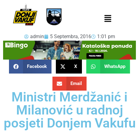
admin
5 Septembra, 2016
1:01 pm
Facebook
X
WhatsApp
Email
Ministri Merdžanić i
Milanović u radnoj
posjeti Donjem Vakufu