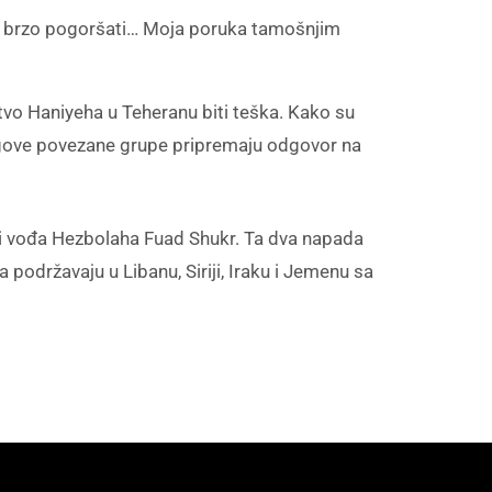
gla brzo pogoršati… Moja poruka tamošnjim
stvo Haniyeha u Teheranu biti teška. Kako su
njegove povezane grupe pripremaju odgovor na
jni vođa Hezbolaha Fuad Shukr. Ta dva napada
ga podržavaju u Libanu, Siriji, Iraku i Jemenu sa