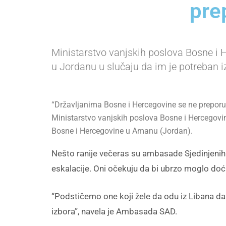
pre
Ministarstvo vanjskih poslova Bosne i H
u Jordanu u slučaju da im je potreban i
“Državljanima Bosne i Hercegovine se ne preporuč
Ministarstvo vanjskih poslova Bosne i Hercegovin
Bosne i Hercegovine u Amanu (Jordan).
Nešto ranije večeras su ambasade Sjedinjenih 
eskalacije. Oni očekuju da bi ubrzo moglo doć
“Podstičemo one koji žele da odu iz Libana da r
izbora”, navela je Ambasada SAD.