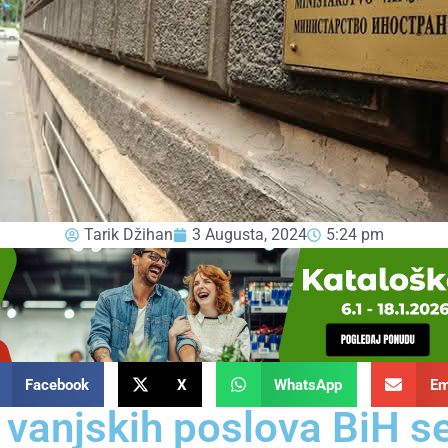
Tarik Džihan
3 Augusta, 2024
5:24 pm
Facebook
X
WhatsApp
Em
 vanjskih poslova BiH se