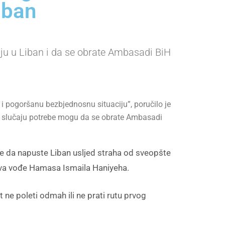
iban
uju u Liban i da se obrate Ambasadi BiH
i pogoršanu bezbjednosnu situaciju”, poručilo je
, u slučaju potrebe mogu da se obrate Ambasadi
ne da napuste Liban usljed straha od sveopšte
stva vođe Hamasa Ismaila Haniyeha.
t ne poleti odmah ili ne prati rutu prvog