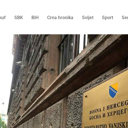
kuf
SBK
BiH
Crna hronika
Svijet
Sport
Se