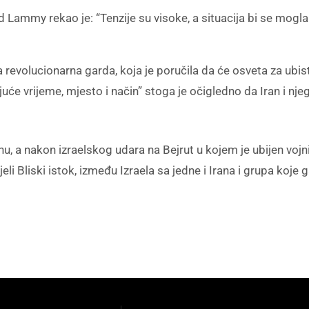
vid Lammy rekao je: “Tenzije su visoke, a situacija bi se mo
a revolucionarna garda, koja je poručila da će osveta za ubi
ajuće vrijeme, mjesto i način” stoga je očigledno da Iran i 
nu, a nakon izraelskog udara na Bejrut u kojem je ubijen vo
eli Bliski istok, između Izraela sa jedne i Irana i grupa koje 