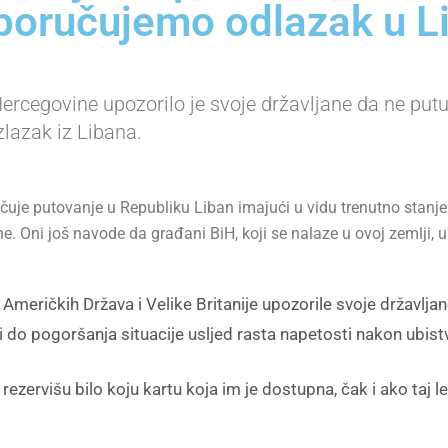
poručujemo odlazak u L
ercegovine upozorilo je svoje državljane da ne put
zlazak iz Libana.
uje putovanje u Republiku Liban imajući u vidu trenutno stanje 
e. Oni još navode da građani BiH, koji se nalaze u ovoj zemlji
Američkih Država i Velike Britanije upozorile svoje državlja
i do pogoršanja situacije usljed rasta napetosti nakon ubi
ezervišu bilo koju kartu koja im je dostupna, čak i ako taj le