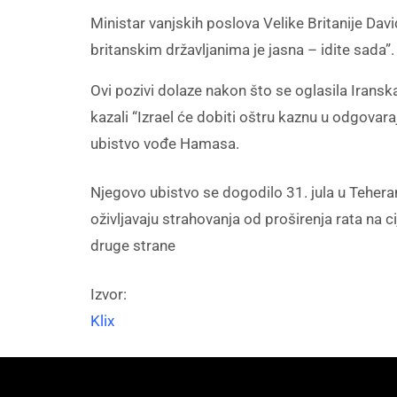
Ministar vanjskih poslova Velike Britanije Da
britanskim državljanima je jasna – idite sada”.
Ovi pozivi dolaze nakon što se oglasila Iransk
kazali “Izrael će dobiti oštru kaznu u odgovar
ubistvo vođe Hamasa.
Njegovo ubistvo se dogodilo 31. jula u Tehera
oživljavaju strahovanja od proširenja rata na cij
druge strane
Izvor:
Klix