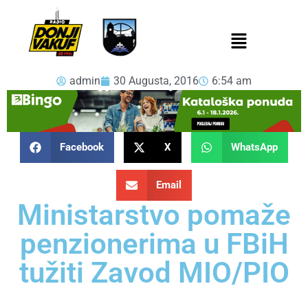
admin
30 Augusta, 2016
6:54 am
Facebook
X
WhatsApp
Email
Ministarstvo pomaže
penzionerima u FBiH
tužiti Zavod MIO/PIO