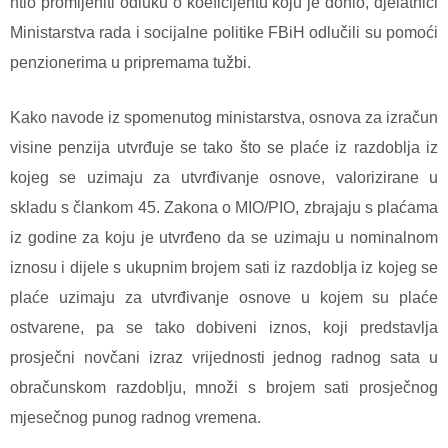
htio promijeniti odluku o koeficijentu koju je donio, djelatnici
Ministarstva rada i socijalne politike FBiH odlučili su pomoći
penzionerima u pripremama tužbi.
Kako navode iz spomenutog ministarstva, osnova za izračun
visine penzija utvrđuje se tako što se plaće iz razdoblja iz
kojeg se uzimaju za utvrđivanje osnove, valorizirane u
skladu s člankom 45. Zakona o MIO/PIO, zbrajaju s plaćama
iz godine za koju je utvrđeno da se uzimaju u nominalnom
iznosu i dijele s ukupnim brojem sati iz razdoblja iz kojeg se
plaće uzimaju za utvrđivanje osnove u kojem su plaće
ostvarene, pa se tako dobiveni iznos, koji predstavlja
prosječni novčani izraz vrijednosti jednog radnog sata u
obračunskom razdoblju, množi s brojem sati prosječnog
mjesečnog punog radnog vremena.