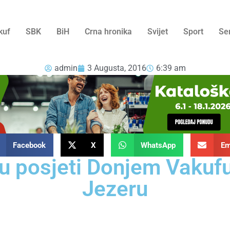
kuf
SBK
BiH
Crna hronika
Svijet
Sport
Se
admin
3 Augusta, 2016
6:39 am
Facebook
X
WhatsApp
Em
u posjeti Donjem Vakufu,
Jezeru