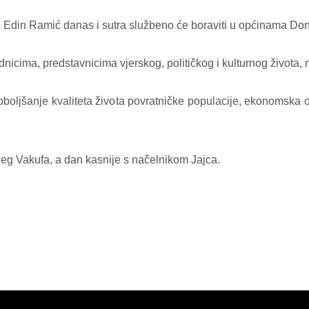
e Edin Ramić danas i sutra službeno će boraviti u općinama Donj
nicima, predstavnicima vjerskog, političkog i kulturnog života, n
boljšanje kvaliteta života povratničke populacije, ekonomska od
eg Vakufa, a dan kasnije s načelnikom Jajca.
.