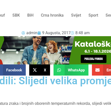
kuf
SBK
BiH
Crna hronika
Svijet
Sport
Se
admin
9 Augusta, 2017
8:48 am
Facebook
X
WhatsApp
Em
ili: Slijedi velika pro
ra zraka i brojnih oborenih temperaturnih rekorda, slijedi veli