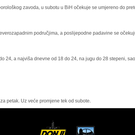
eorološkog zavoda, u subotu u BiH očekuje se umjereno do pret
everozapadnim područjima, a poslijepodne padavine se očekuju 
 do 24, a najviša dnevne od 18 do 24, na jugu do 28 stepeni, s
za petak. Uz veće promjene tek od subote.